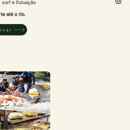
 surf e flutuação
te até o rio.
rvar
O