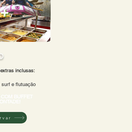
O
extras inclusas:
 surf e flutuação
 COM BUFFET
VONTADE!
rvar