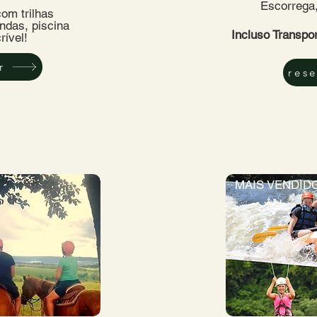
Escorrega,
com trilhas
indas, piscina
Incluso Transpor
rível!
r
rese
MAIS VENDID