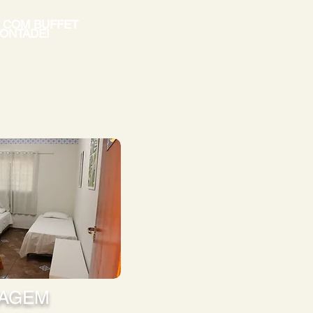
 COM BUFFET
VONTADE!
AGEM