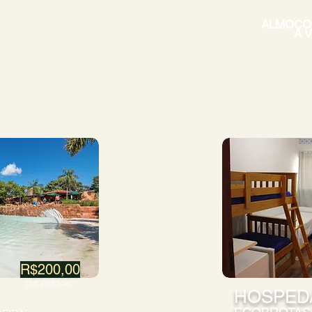
ALMOÇO
A 
R$200,00
por pessoa
HOSPED