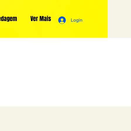
edagem
Ver Mais
Login