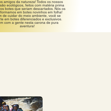
s amigos da natureza! Todos os nossos
são ecológicos, feitos com matéria prima
ros botes que seriam descartados. Nós os
sformamos em botes novinhos em folha!
m de cuidar do meio ambiente, você se
rte em botes diferenciados e exclusivos.
m com a gente nesta carona de pura
aventura!