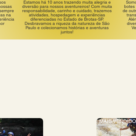
sos
Estamos há 10 anos trazendo muita alegria e
Somo
 nossas
diversão para nossos aventureiros! Com muita
botes 
 sempre
responsabilidade, carinho e cuidado, trazemos
de out
ras na
atividades, hospedagem e experiências
tran
eriência
diferenciadas no Estado de Brotas-SP.
Alé
hor
Desbravamos a riqueza da natureza de São
dive
Paulo e colecionamos histórias e aventuras
Ve
juntos!
PACOTES ESPECIAIS
MAIS VENDIDO