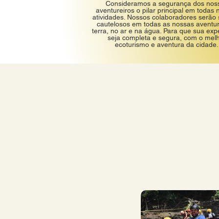
Consideramos a segurança dos nos
aventureiros o pilar principal em todas
atividades. Nossos colaboradores serão
cautelosos em todas as nossas aventu
terra, no ar e na água. Para que sua exp
seja completa e segura, com o mel
ecoturismo e aventura da cidade.