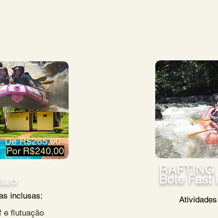
De R$265,00
Por R$240,00
por pessoa
RAFTING
Bote Fast 
ELLO
as inclusas:
Atividades
 e flutuação