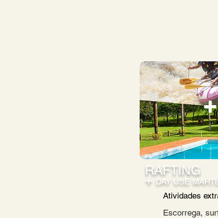
RAFTING
+
DAY USE MART
Atividades extr
Escorrega, surf