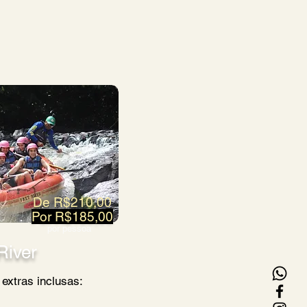
De R$210,00
Por R$185,00
por pessoa
River
 extras inclusas: