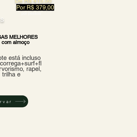
De R$ 415,00
Por R$ 379,00
por pessoa
ES
SAS MELHORES
 com almoço
te está incluso
correga+surf+fl
rvorismo, rapel,
 trilha e
rvar