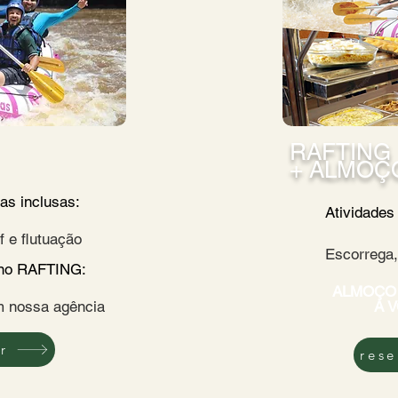
RAFTING
+ ALMOÇ
ras inclusas:
Atividades 
f e flutuação
Escorrega,
 no RAFTING:
ALMOÇO
m nossa agência
A 
r
rese