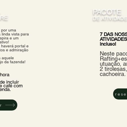
A
PACOTE
ARÉ
DE ATIVIDAD
e por uma
7 DAS NOS
linda vista para
Pepira e um
ATIVIDADES
lativo!
incluso!
 haverá portal e
fotos e admiração
Neste paco
Rafting+es
m aquele
jo da fazenda!
utuação, a
2 tirolesas,
cachoeira.
 hora
e incluir
e café com
zenda.
rese
r