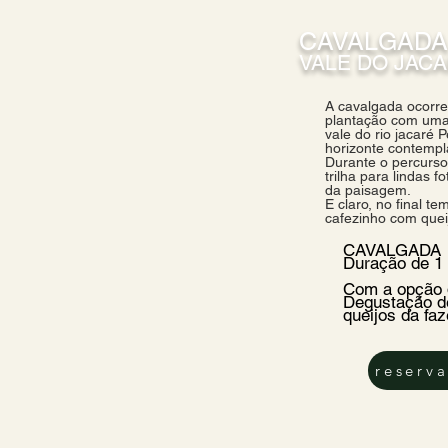
CAVALGAD
VALE DO JAC
A cavalgada ocorr
plantação com uma 
vale do rio jacaré 
horizonte contemp
Durante o percurso
trilha para lindas 
da paisagem.
E claro, no final te
cafezinho com quei
CAVALGADA
Duração de 1
Com a opção d
Degustação d
queijos da fa
reserva