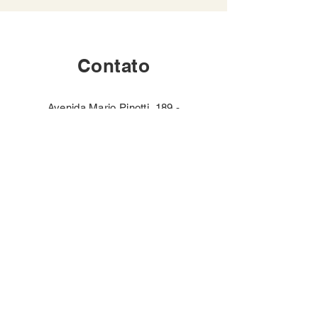
Contato
Avenida Mario Pinotti, 189 -
Centro, Brotas - SP
17380-005
Email:
atendimento@ecobrotas.com.br
WhatsApp:
+55 14 998936205
Você também pode nos
contactar através deste
formulário: